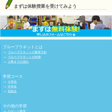
まずは体験授業を受けてみよう
ブループラネットとは
→
ブループラネットの教育方針
→
ブループラネットの特徴
→
入塾までの流れ
学習コース
→
小学生
→
中学生
→
高校生
その他の学習
→
ロボット教室