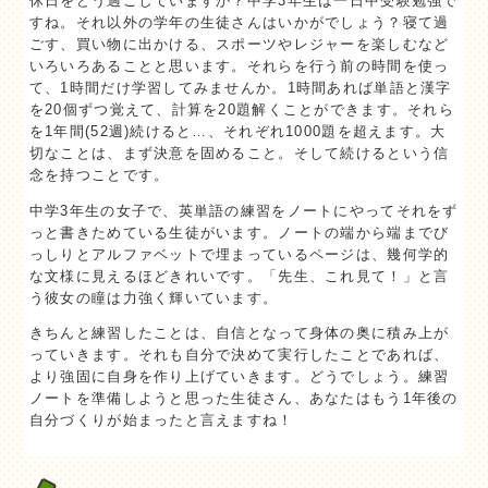
休日をどう過ごしていますか？中学3年生は一日中受験勉強で
すね。それ以外の学年の生徒さんはいかがでしょう？寝て過
ごす、買い物に出かける、スポーツやレジャーを楽しむなど
いろいろあることと思います。それらを行う前の時間を使っ
て、1時間だけ学習してみませんか。1時間あれば単語と漢字
を20個ずつ覚えて、計算を20題解くことができます。それら
を1年間(52週)続けると…、それぞれ1000題を超えます。大
切なことは、まず決意を固めること。そして続けるという信
念を持つことです。
中学3年生の女子で、英単語の練習をノートにやってそれをず
っと書きためている生徒がいます。ノートの端から端までび
っしりとアルファベットで埋まっているページは、幾何学的
な文様に見えるほどきれいです。「先生、これ見て！」と言
う彼女の瞳は力強く輝いています。
きちんと練習したことは、自信となって身体の奥に積み上が
っていきます。それも自分で決めて実行したことであれば、
より強固に自身を作り上げていきます。どうでしょう。練習
ノートを準備しようと思った生徒さん、あなたはもう1年後の
自分づくりが始まったと言えますね！