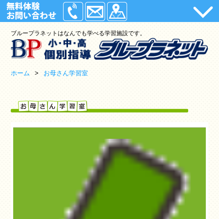
ホーム
ブループラネットはなんでも学べる学習施設です。
小学生
中学生
ホーム
>
お母さん学習室
高校生
入塾の流れ
アクセス
小学生から始めるプログラミング教室
わくわく教室(小学)
Lepton英会話(小学)
ロボット教室(小学・中学)
理科実験教室(小学)