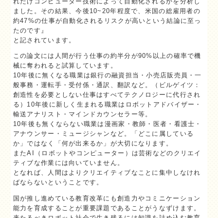
れだけコンピューター技術によって自動化されるかを分析し
ました。その結果、今後10~20年程度で、米国の総雇用者の
約47%の仕事が自動化されるリスクが高いという結論に至っ
たのです』
と記されています。
この論文には人間が行う仕事の約半分が90%以上の確率で機
械に奪われると試算しています。
10年後に無くなる職業は銀行の融資担当・小売店販売員・一
般事務・運転手・受付係・通訳、翻訳など。（ビルゲイツ：
創造性を必要としない仕事はすべてテクノロジーに代行され
る）10年後に新しく生まれる職業はロボットアドバイザー・
輸送アナリスト・マインドカウンセラー等。
10年後も無くならない職業は漫画家・教師・医者・看護士・
アナウンサー・ミュージシャンなど。「どこに属している
か」ではなく「何が出来るか」が大切になります。
またAI（ロボットやコンピューター）は芸術などのクリエイ
ティブな作業には向いていません。
となれば、人間はよりクリエイティブなことに集中しなけれ
ばならないということです。
国が推し進めている教育改革にも創造力やコミニケーション
能力を育成することが重要課題であることがうなずけます。
来たるべきロボット社会で生き残るには知識を詰め込む教育