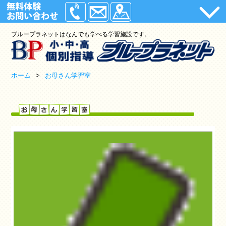
ホーム
ブループラネットはなんでも学べる学習施設です。
小学生
中学生
ホーム
>
お母さん学習室
高校生
入塾の流れ
アクセス
小学生から始めるプログラミング教室
わくわく教室(小学)
Lepton英会話(小学)
ロボット教室(小学・中学)
理科実験教室(小学)