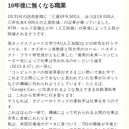
10年後に無くなる職業
10/31付の読売新聞に「三菱UF9,500人、みづほ19,000人、
三井住友4,000人の人員削減」の記事が載っていました。
ATM・セルフ店舗などAI（人工知能）の発達によって人員が
削減されるそうです。
英オックスフォード大学でAI(人工知能)などの研究を行うマ
イケル・A・オズボーン准教授と同大学のカール・ベネディ
クト・フライ研究員がともに著した『雇用の未来—コンピュ
ーター化によって仕事は失われるのか』という論文
（2013.9.17）の一部に
『コンピューターの技術革新がすさまじい勢いで進む中で、
これまで人間にしかできないと思われていた仕事がロボット
などの機械に代わられようとしています。たとえば、
『Google Car』に代表されるような無人で走る自動運転車
は、これから世界中に行き渡ります。
そうなれば、タクシーやトラックの運転手は仕事を失うので
す。
これはほんの一例で、機械によって代わられる人間の仕事は
非常に多岐にわたります。
私は、米国労働省のデータに基づいて、702の職種が今後ど