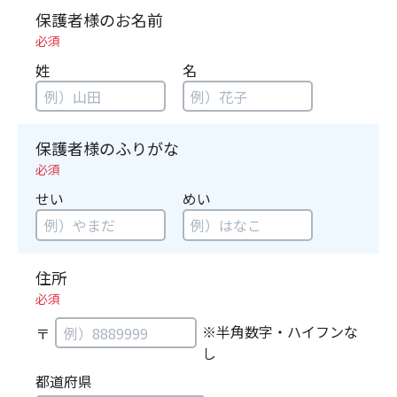
保護者様のお名前
必須
姓
名
保護者様のふりがな
必須
せい
めい
住所
必須
※半角数字・ハイフンな
〒
し
都道府県