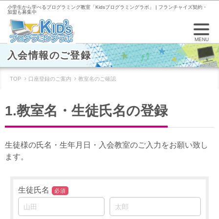
小学生から学べるプログラミング教室「Kidsプログラミングラボ」 | フランチャイズ契約・
加盟も募集中
MENU
入会情報のご登録
TOP
口座登録のご案内
教室名のご確認
1.教室名・生徒氏名の登録
生徒様の氏名・生年月日・入会教室のご入力をお願い致し
ます。
生徒氏名
必須